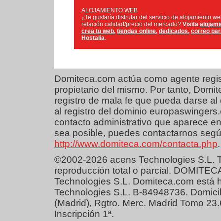
ALOJAMIENTO WEB
¿Te gustaría disfrutar del servicio de alojamiento w
relación calidad/precio del mercado?
Visita
alojami
crea tu web
,
tiendas online
,
dedicados
,
correo pa
Hostalia
.
Domiteca.com actúa como agente regist
propietario del mismo. Por tanto, Dom
registro de mala fe que pueda darse al 
al registro del dominio europaswingers
contacto administrativo que aparece en
sea posible, puedes contactarnos según
http://www.domiteca.com/contacta.php
.
©2002-2026 acens Technologies S.L. T
reproducción total o parcial. DOMITEC
Technologies S.L. Domiteca.com está 
Technologies S.L. B-84948736. Domicil
(Madrid), Rgtro. Merc. Madrid Tomo 23
Inscripción 1ª.